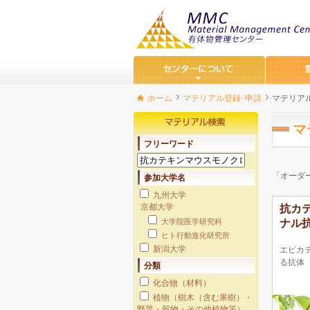
ホーム
マテリアル登録･申請
マテリア
マ
フリーワード
「オーダ
参加大学名
九州大学
京都大学
抗カ
大学院医学研究科
ナル抗
ヒト行動進化研究所
新潟大学
エピカ
る抗体
分類
化合物（材料）
植物（樹木（含む果樹）・
野菜・穀物・その他植物等）