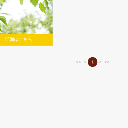
詳細はこちら
<<
<
>
>>
1