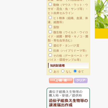
動物（マウス・ラット・ウ
サギ・昆虫・魚・サンゴ等）・
ヒト由来セルライン
ヒト検体（組織、血液、体
液、細胞等）
藻類
微生物（ウイルス・ウイロ
イド・細菌・酵母・キノコ・菌
類・寄生虫等含む）
遺伝子・タンパク質
抗体（ハイブリドーマ等）
その他（データベース・デ
バイス・環境サンプル等）
知的財産権
あり
なし
全て